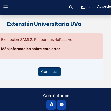
Salta al contenido principal
Accede
Selector de búsqueda 
Panel lateral
Extensión Universitaria UVa
Excepción SAML2: Responder/NoPassive
Más información sobre este error
Continuar
Contáctanos