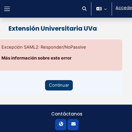
Salta al contenido principal
Accede
Selector de búsqueda 
Panel lateral
Extensión Universitaria UVa
Excepción SAML2: Responder/NoPassive
Más información sobre este error
Continuar
Contáctanos