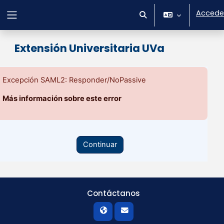
Salta al contenido principal
Accede
Selector de búsqueda 
Panel lateral
Extensión Universitaria UVa
Excepción SAML2: Responder/NoPassive
Más información sobre este error
Continuar
Contáctanos