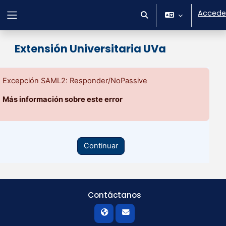
Salta al contenido principal
Accede
Selector de búsqueda 
Panel lateral
Extensión Universitaria UVa
Excepción SAML2: Responder/NoPassive
Más información sobre este error
Continuar
Contáctanos