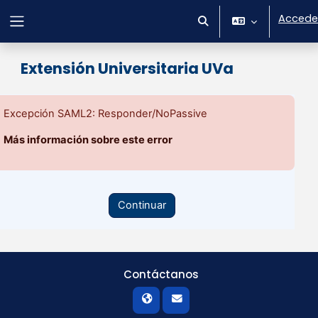
Salta al contenido principal
Accede
Selector de búsqueda 
Panel lateral
Extensión Universitaria UVa
Excepción SAML2: Responder/NoPassive
Más información sobre este error
Continuar
Contáctanos