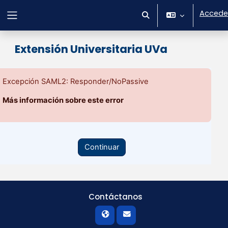
Salta al contenido principal
Accede
Selector de búsqueda 
Panel lateral
Extensión Universitaria UVa
Excepción SAML2: Responder/NoPassive
Más información sobre este error
Continuar
Contáctanos