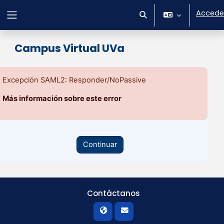
Salta al contenido principal
Accede
Selector de búsqueda 
Panel lateral
Campus Virtual UVa
Excepción SAML2: Responder/NoPassive
Más información sobre este error
Continuar
Contáctanos