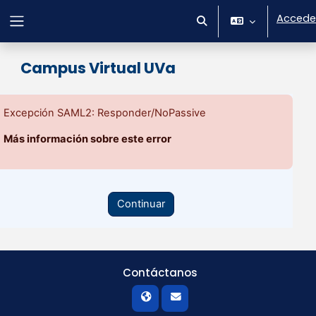
Salta al contenido principal
Accede
Selector de búsqueda 
Panel lateral
Campus Virtual UVa
Excepción SAML2: Responder/NoPassive
Más información sobre este error
Continuar
Contáctanos