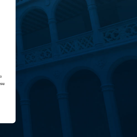
ra
 su